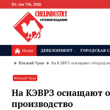
Пт. Авг 7th, 2026
новости девелоп
Челябинск и
Home
ДЕВЕЛОПМЕНТ
ГОРОДСКАЯ С
Южный Урал
На КЭВРЗ оснащают оборудов
Южный Урал
На КЭВРЗ оснащают 
производство