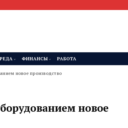
мента, строительства и недвижимости
 Челябинская область
РЕДА
ФИНАНСЫ
РАБОТА
анием новое производство
оборудованием новое