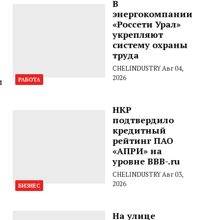
В
энергокомпании
«Россети Урал»
укрепляют
систему охраны
труда
CHELINDUSTRY
Авг 04,
2026
м
РАБОТА
НКР
подтвердило
кредитный
рейтинг ПАО
«АПРИ» на
уровне BBB-.ru
CHELINDUSTRY
Авг 03,
2026
БИЗНЕС
На улице