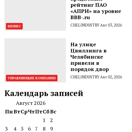
рейтинг ПАО
«АПРИ» на уровне
BBB-.ru
CHELINDUSTRY
Авг 03, 2026
БИЗНЕС
На улице
Цвиллинга в
Челябинске
привели в
порядок двор
CHELINDUSTRY
Авг 02, 2026
УПРАВЛЯЮЩИЕ КОМПАНИИ
Календарь записей
Август 2026
Пн
Вт
Ср
Чт
Пт
Сб
Вс
1
2
3
4
5
6
7
8
9