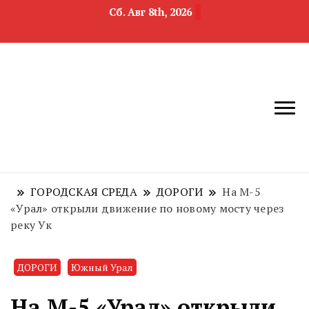
Сб. Авг 8th, 2026
новости
Челябинск и
девелопмента,
Челябинская
строительства и
область
недвижимости
ГОРОДСКАЯ СРЕДА
ДОРОГИ
На М-5
«Урал» открыли движение по новому мосту через
реку Ук
ДОРОГИ
Южный Урал
На М-5 «Урал» открыли