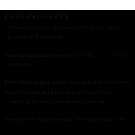
CHELINDUSTRY
Сетевое издание «Экономический вестник
Челябинской области»
Регистрационный номер ЭЛ № ФС 77 — 77896 от
03.03.2020 г.
Регистрирующий орган: Федеральная служба по
надзору в сфере связи, информационных
технологий и массовых коммуникаций.
Учредитель: Куделенский Олег Владимирович.