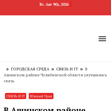
Вс. Авг 9th, 2026
новости
Челябинск и
девелопмента,
Челябинская
строительства и
область
недвижимости
ГОРОДСКАЯ СРЕДА
СВЯЗЬ И IT
В
Ашинском районе Челябинской области улучшилась
связь
СВЯЗЬ И IT
Южный Урал
В Ашинском районе