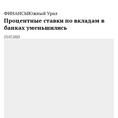
ФИНАНСЫ
Южный Урал
Процентные ставки по вкладам в
банках уменьшились
23.07.2025
By
CHELINDUSTRY