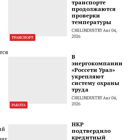
транспорте
продолжаются
проверки
температуры
CHELINDUSTRY
Авг 04,
2026
ТРАНСПОРТ
тся
В
энергокомпании
«Россети Урал»
укрепляют
систему охраны
труда
CHELINDUSTRY
Авг 04,
2026
РАБОТА
НКР
ый
подтвердило
кредитный
иях