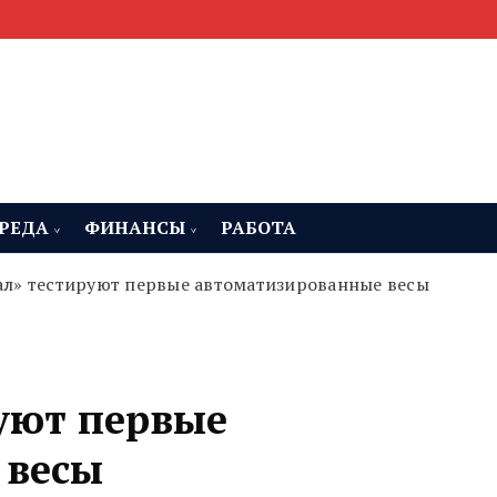
мента, строительства и недвижимости
 Челябинская область
РЕДА
ФИНАНСЫ
РАБОТА
ал» тестируют первые автоматизированные весы
руют первые
 весы