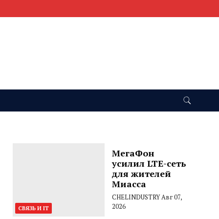
МегаФон
усилил LTE-сеть
для жителей
Миасса
CHELINDUSTRY
Авг 07,
2026
СВЯЗЬ И IT