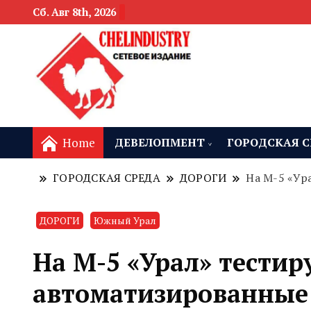
Сб. Авг 8th, 2026
новости девелоп
Челябинск и
Home
ДЕВЕЛОПМЕНТ
ГОРОДСКАЯ С
ГОРОДСКАЯ СРЕДА
ДОРОГИ
На М-5 «Ур
ДОРОГИ
Южный Урал
На М-5 «Урал» тести
автоматизированные