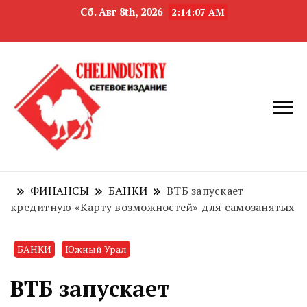
Сб. Авг 8th, 2026
2:14:08 AM
новости
Челябинск и
девелопмента,
Челябинская
строительства и
область
недвижимости
ФИНАНСЫ
БАНКИ
ВТБ запускает
кредитную «Карту возможностей» для самозанятых
БАНКИ
Южный Урал
ВТБ запускает