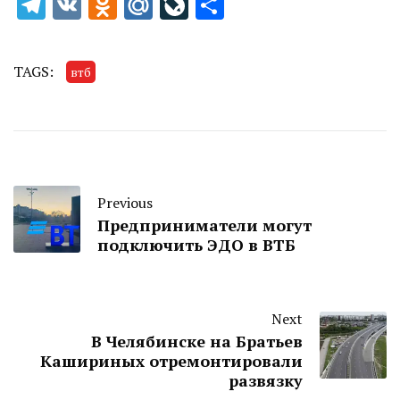
Telegram
VK
Odnoklassniki
Mail.Ru
LiveJournal
Отправить
TAGS:
втб
Previous
Предприниматели могут
подключить ЭДО в ВТБ
Next
В Челябинске на Братьев
Кашириных отремонтировали
развязку