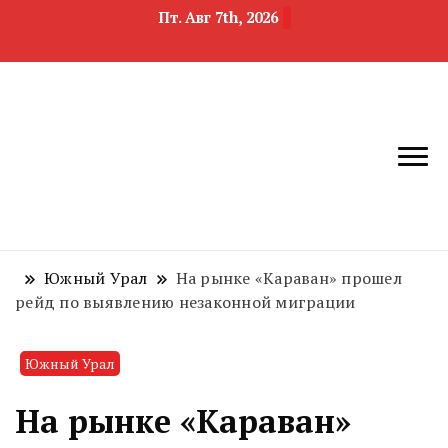
Пт. Авг 7th, 2026
новости
Челябинск и
девелопмента,
Челябинская
строительства и
область
недвижимости
Южный Урал
На рынке «Караван» прошел
рейд по выявлению незаконной миграции
Южный Урал
На рынке «Караван»