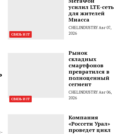
МегаФон
усилил LTE-сеть
для жителей
Миасса
CHELINDUSTRY
Авг 07,
2026
СВЯЗЬ И IT
Рынок
складных
смартфонов
превратился в
ь
полноценный
сегмент
CHELINDUSTRY
Авг 06,
2026
СВЯЗЬ И IT
Компания
«Россети Урал»
проведет цикл
-