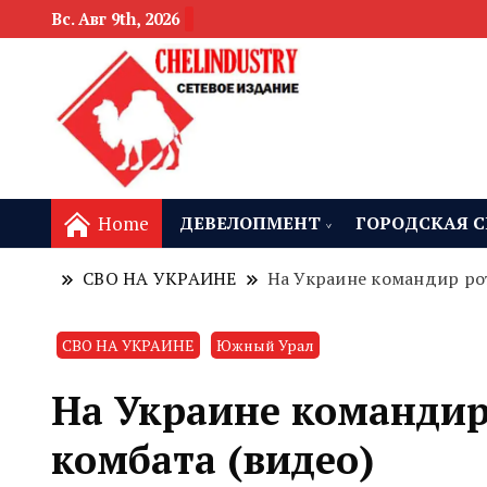
Вс. Авг 9th, 2026
новости девелоп
Челябинск и
Home
ДЕВЕЛОПМЕНТ
ГОРОДСКАЯ С
СВО НА УКРАИНЕ
На Украине командир рот
СВО НА УКРАИНЕ
Южный Урал
На Украине командир
комбата (видео)