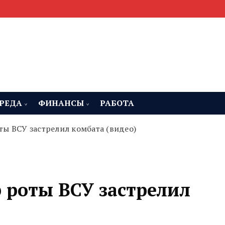
мента, строительства и недвижимости
 Челябинская область
РЕДА
ФИНАНСЫ
РАБОТА
ы ВСУ застрелил комбата (видео)
 роты ВСУ застрелил