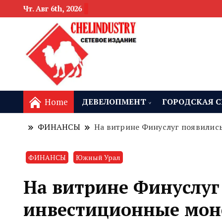
Чт. Авг 6th, 2026
новости девелоп
Челябинск и
Home
ДЕВЕЛОПМЕНТ
ГОРОДСКАЯ С
ФИНАНСЫ
На витрине Финуслуг появилис
ФИНАНСЫ
Южный Урал
На витрине Финуслуг
инвестиционные мо