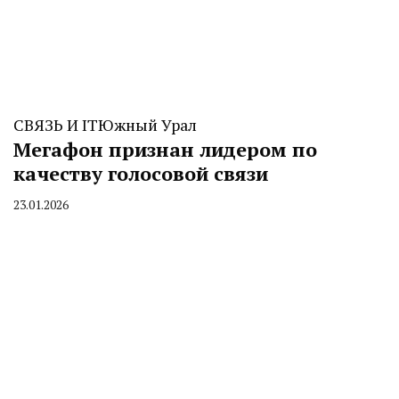
СВЯЗЬ И IT
Южный Урал
Мегафон признан лидером по
качеству голосовой связи
23.01.2026
By
CHELINDUSTRY