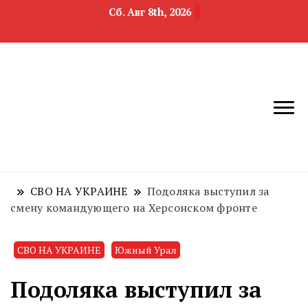
Сб. Авг 8th, 2026
новости
Челябинск и
девелопмента,
Челябинская
строительства и
область
недвижимости
СВО НА УКРАИНЕ
Подоляка выступил за
смену командующего на Херсонском фронте
СВО НА УКРАИНЕ
Южный Урал
Подоляка выступил за