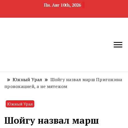
Пн. Авг 10th, 2026
новости
Челябинск и
девелопмента,
Челябинская
строительства и
область
недвижимости
Южный Урал
Шойгу назвал марш Пригожина
провокацией, а не мятежом
Южный Урал
Шойгу назвал марш