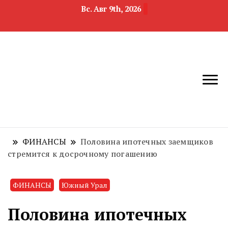
Вс. Авг 9th, 2026
новости
Челябинск и
девелопмента,
Челябинская
строительства и
область
недвижимости
ФИНАНСЫ
Половина ипотечных заемщиков
стремится к досрочному погашению
ФИНАНСЫ
Южный Урал
Половина ипотечных