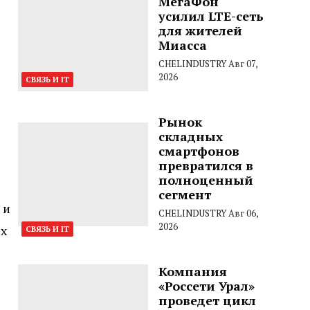
МегаФон
усилил LTE-сеть
для жителей
Миасса
CHELINDUSTRY
Авг 07,
2026
СВЯЗЬ И IT
Рынок
складных
смартфонов
превратился в
полноценный
сегмент
 и
CHELINDUSTRY
Авг 06,
2026
ых
СВЯЗЬ И IT
Компания
«Россети Урал»
проведет цикл