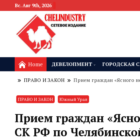
Вс. Авг 9th, 2026
новости девелоп
Челябинск и
Home
ДЕВЕЛОПМЕНТ
ГОРОДСКАЯ С
ПРАВО И ЗАКОН
Прием граждан «Ясного не
ПРАВО И ЗАКОН
Южный Урал
Прием граждан «Ясног
СК РФ по Челябинско