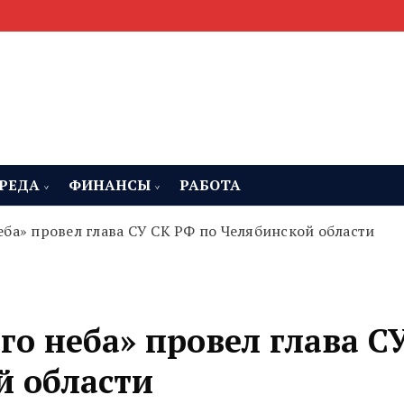
мента, строительства и недвижимости
 Челябинская область
РЕДА
ФИНАНСЫ
РАБОТА
ба» провел глава СУ СК РФ по Челябинской области
о неба» провел глава С
й области