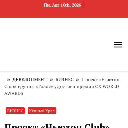
Пн. Авг 10th, 2026
новости
Челябинск и
девелопмента,
Челябинская
строительства и
область
недвижимости
ДЕВЕЛОПМЕНТ
БИЗНЕС
Проект «Ньютон
Club» группы «Голос» удостоен премии CX WORLD
AWARDS
БИЗНЕС
Южный Урал
Проект «Ньютон Club»