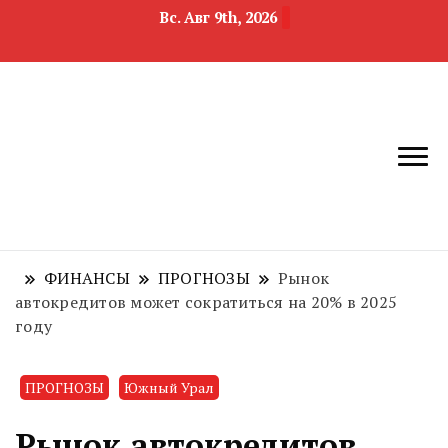
Вс. Авг 9th, 2026
новости
Челябинск и
девелопмента,
Челябинская
строительства и
область
недвижимости
ФИНАНСЫ
ПРОГНОЗЫ
Рынок
автокредитов может сократиться на 20% в 2025
году
ПРОГНОЗЫ
Южный Урал
Рынок автокредитов