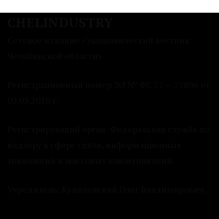
CHELINDUSTRY
Сетевое издание «Экономический вестник
Челябинской области»
Регистрационный номер ЭЛ № ФС 77 — 77896 от
03.03.2020 г.
Регистрирующий орган: Федеральная служба по
надзору в сфере связи, информационных
технологий и массовых коммуникаций.
Учредитель: Куделенский Олег Владимирович.