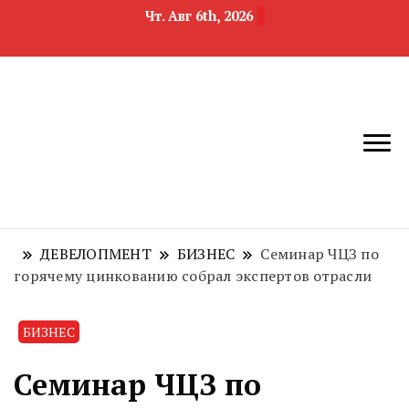
Чт. Авг 6th, 2026
новости
Челябинск и
девелопмента,
Челябинская
строительства и
область
недвижимости
ДЕВЕЛОПМЕНТ
БИЗНЕС
Семинар ЧЦЗ по
горячему цинкованию собрал экспертов отрасли
БИЗНЕС
Семинар ЧЦЗ по