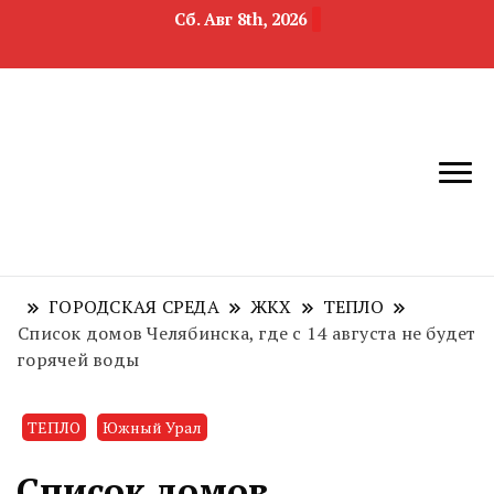
Сб. Авг 8th, 2026
новости
Челябинск и
девелопмента,
Челябинская
строительства и
область
недвижимости
ГОРОДСКАЯ СРЕДА
ЖКХ
ТЕПЛО
Список домов Челябинска, где с 14 августа не будет
горячей воды
ТЕПЛО
Южный Урал
Список домов