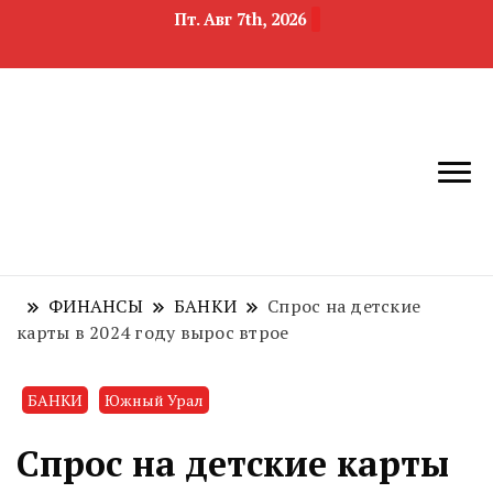
Пт. Авг 7th, 2026
новости
Челябинск и
девелопмента,
Челябинская
строительства и
область
недвижимости
ФИНАНСЫ
БАНКИ
Спрос на детские
карты в 2024 году вырос втрое
БАНКИ
Южный Урал
Спрос на детские карты