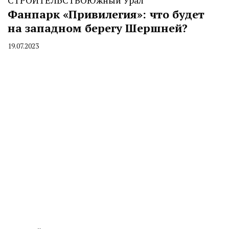
Фанпарк «Привилегия»: что будет
на западном берегу Шершней?
19.07.2023
By
CHELINDUSTRY