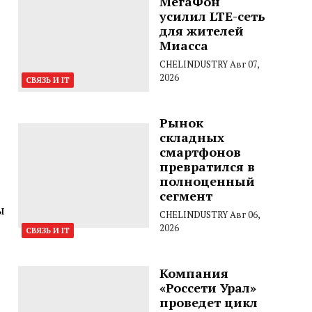
МегаФон
усилил LTE-сеть
для жителей
Миасса
CHELINDUSTRY
Авг 07,
2026
СВЯЗЬ И IT
Рынок
складных
смартфонов
превратился в
полноценный
сегмент
ы
CHELINDUSTRY
Авг 06,
2026
СВЯЗЬ И IT
Компания
«Россети Урал»
проведет цикл