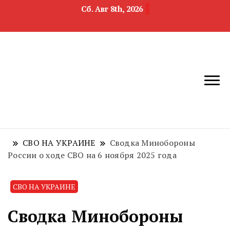
Сб. Авг 8th, 2026
новости
Челябинск и
девелопмента,
Челябинская
строительства и
область
недвижимости
СВО НА УКРАИНЕ
Сводка Минобороны
России о ходе СВО на 6 ноября 2025 года
СВО НА УКРАИНЕ
Сводка Минобороны