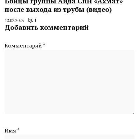
Бойцы группы Аида СпН «Ахмат»
после выхода из трубы (видео)
1
12.03.2025
By
Добавить комментарий
CHELINDUSTRY
Комментарий
*
Имя
*