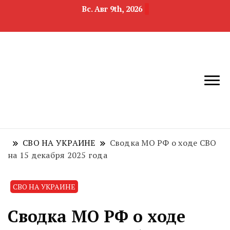
Вс. Авг 9th, 2026
новости
Челябинск и
девелопмента,
Челябинская
строительства и
область
недвижимости
СВО НА УКРАИНЕ
Сводка МО РФ о ходе СВО
на 15 декабря 2025 года
СВО НА УКРАИНЕ
Сводка МО РФ о ходе