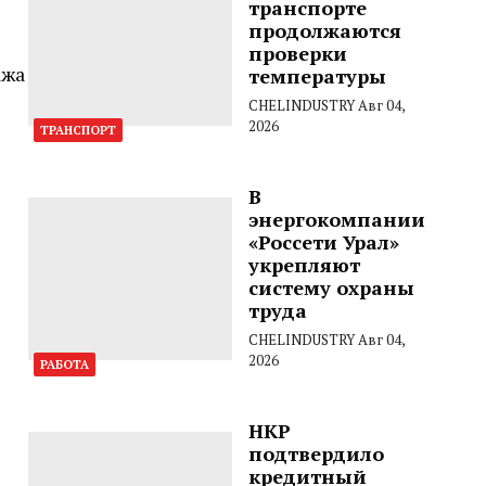
транспорте
продолжаются
проверки
ажа
температуры
CHELINDUSTRY
Авг 04,
2026
ТРАНСПОРТ
В
энергокомпании
«Россети Урал»
укрепляют
систему охраны
труда
CHELINDUSTRY
Авг 04,
2026
РАБОТА
НКР
подтвердило
кредитный