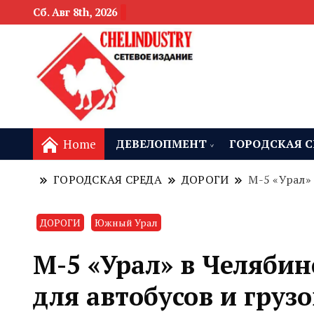
Сб. Авг 8th, 2026
новости девелоп
Челябинск и
Home
ДЕВЕЛОПМЕНТ
ГОРОДСКАЯ С
ГОРОДСКАЯ СРЕДА
ДОРОГИ
М-5 «Урал»
ДОРОГИ
Южный Урал
М-5 «Урал» в Челябин
для автобусов и груз