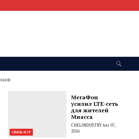
иков
МегаФон
усилил LTE-сеть
для жителей
Миасса
CHELINDUSTRY
Авг 07,
2026
СВЯЗЬ И IT