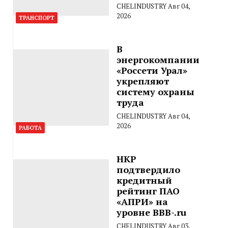
CHELINDUSTRY
Авг 04,
2026
ТРАНСПОРТ
В
энергокомпании
«Россети Урал»
укрепляют
систему охраны
труда
CHELINDUSTRY
Авг 04,
2026
РАБОТА
НКР
подтвердило
кредитный
рейтинг ПАО
«АПРИ» на
уровне BBB-.ru
CHELINDUSTRY
Авг 03,