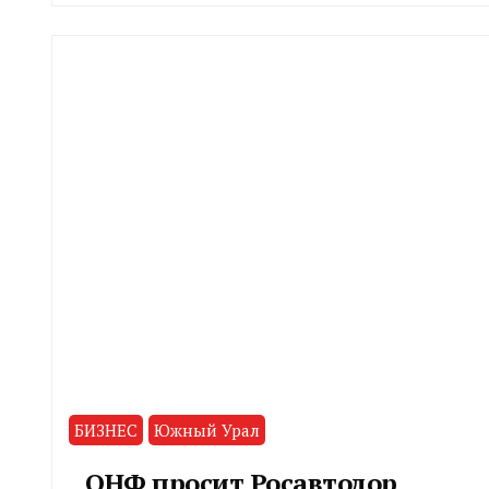
CHELINDUSTRY
БИЗНЕС
Южный Урал
ОНФ просит Росавтодор