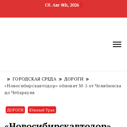
Сб. Авг 8th, 2026
новости
Челябинск и
девелопмента,
Челябинская
строительства и
область
недвижимости
ГОРОДСКАЯ СРЕДА
ДОРОГИ
«Новосибирскавтодор» обновит М-5 от Челябинска
до Чебаркуля
ДОРОГИ
Южный Урал
«Новосибирскавтодор»