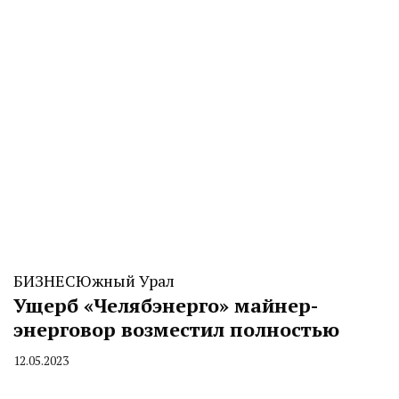
БИЗНЕС
Южный Урал
Ущерб «Челябэнерго» майнер-
энерговор возместил полностью
12.05.2023
By
CHELINDUSTRY