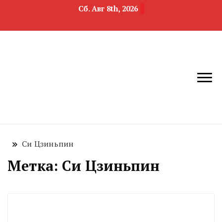
Сб. Авг 8th, 2026
новости
Челябинск и
девелопмента,
Челябинская
строительства и
область
недвижимости
Си Цзиньпин
Метка:
Си Цзиньпин