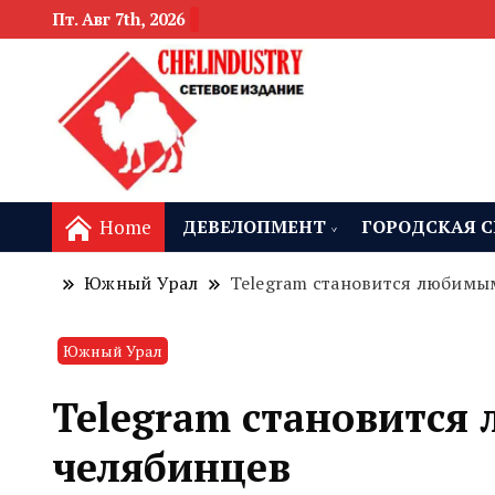
Пт. Авг 7th, 2026
новости девелоп
Челябинск и
Home
ДЕВЕЛОПМЕНТ
ГОРОДСКАЯ С
Южный Урал
Telegram становится любимы
Южный Урал
Telegram становитс
челябинцев