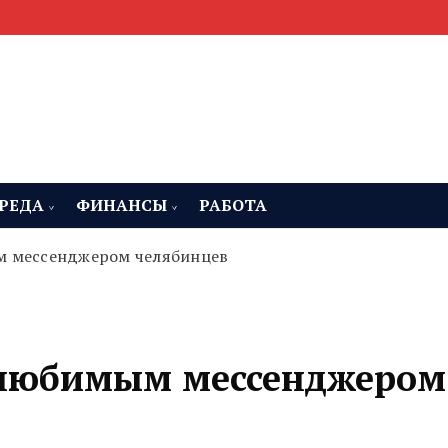
мента, строительства и недвижимости
 Челябинская область
РЕДА
ФИНАНСЫ
РАБОТА
м мессенджером челябинцев
я любимым мессенджером