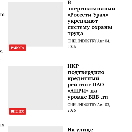
В
энергокомпании
am
«Россети Урал»
укрепляют
систему охраны
труда
CHELINDUSTRY
Авг 04,
2026
РАБОТА
ем
й
НКР
подтвердило
кредитный
рейтинг ПАО
«АПРИ» на
уровне BBB-.ru
CHELINDUSTRY
Авг 03,
2026
БИЗНЕС
ля
На улице