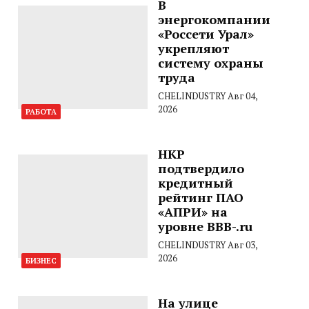
В
энергокомпании
«Россети Урал»
укрепляют
систему охраны
труда
CHELINDUSTRY
Авг 04,
2026
РАБОТА
НКР
подтвердило
кредитный
рейтинг ПАО
«АПРИ» на
уровне BBB-.ru
CHELINDUSTRY
Авг 03,
2026
БИЗНЕС
На улице