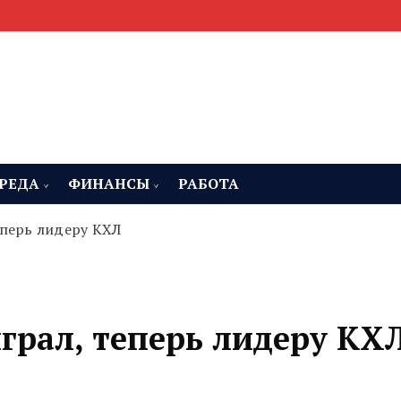
мента, строительства и недвижимости
 Челябинская область
РЕДА
ФИНАНСЫ
РАБОТА
еперь лидеру КХЛ
грал, теперь лидеру КХ