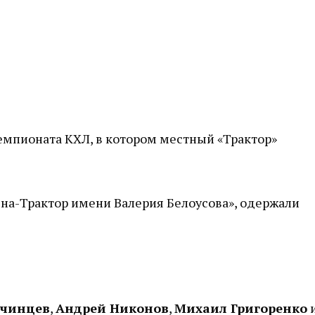
емпионата КХЛ, в котором местный «Трактор»
ена-Трактор имени Валерия Белоусова», одержали
учинцев
,
Андрей Никонов
,
Михаил Григоренко