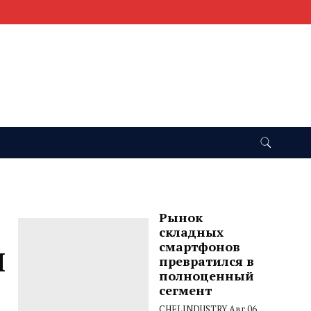
Рынок
складных
смартфонов
Л
превратился в
полноценный
сегмент
CHELINDUSTRY
Авг 06,