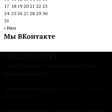
17
18
19
20
21
22
23
24
25
26
27
28
29
30
31
« Июл
Мы ВКонтакте
CHELINDUSTRY
Сетевое издание «Экономический вестник
Челябинской области»
Регистрационный номер ЭЛ № ФС 77 — 77896 от
03.03.2020 г.
Регистрирующий орган: Федеральная служба по