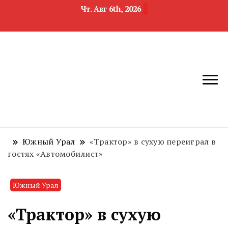
Чт. Авг 6th, 2026
новости
Челябинск и
девелопмента,
Челябинская
строительства и
область
недвижимости
Южный Урал
«Трактор» в сухую переиграл в
гостях «Автомобилист»
Южный Урал
«Трактор» в сухую