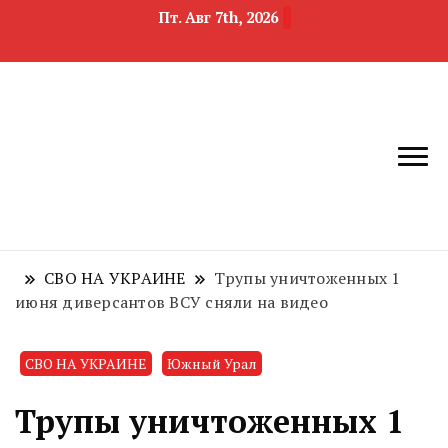
Пт. Авг 7th, 2026
новости
Челябинск и
девелопмента,
Челябинская
строительства и
область
недвижимости
СВО НА УКРАИНЕ
Трупы уничтоженных 1
июня диверсантов ВСУ сняли на видео
СВО НА УКРАИНЕ
Южный Урал
Трупы уничтоженных 1