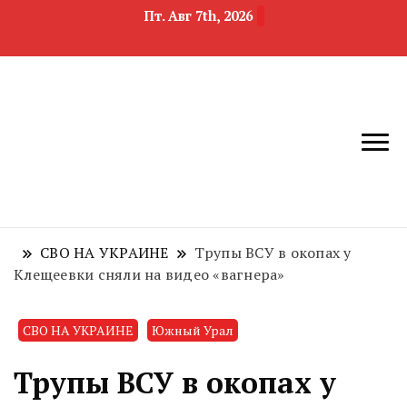
Пт. Авг 7th, 2026
новости
Челябинск и
девелопмента,
Челябинская
строительства и
область
недвижимости
СВО НА УКРАИНЕ
Трупы ВСУ в окопах у
Клещеевки сняли на видео «вагнера»
СВО НА УКРАИНЕ
Южный Урал
Трупы ВСУ в окопах у