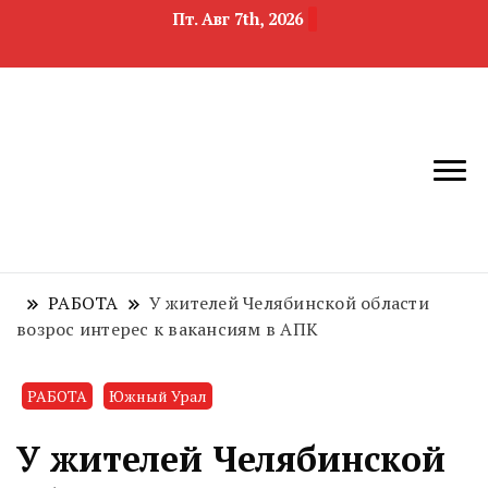
Пт. Авг 7th, 2026
новости
Челябинск и
девелопмента,
Челябинская
строительства и
область
недвижимости
РАБОТА
У жителей Челябинской области
возрос интерес к вакансиям в АПК
РАБОТА
Южный Урал
У жителей Челябинской