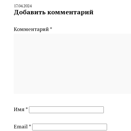
17.04.2024
By
Добавить комментарий
CHELINDUSTRY
Комментарий
*
Имя
*
Email
*