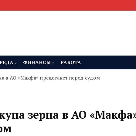
мента, строительства и недвижимости
 Челябинская область
РЕДА
ФИНАНСЫ
РАБОТА
на в АО «Макфа» предстанет перед судом
купа зерна в АО «Макфа
ом