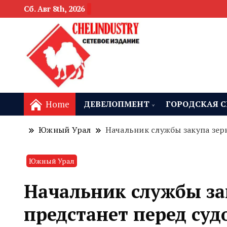
Сб. Авг 8th, 2026
новости девелоп
Челябинск и
Home
ДЕВЕЛОПМЕНТ
ГОРОДСКАЯ С
Южный Урал
Начальник службы закупа зер
Южный Урал
Начальник службы за
предстанет перед суд