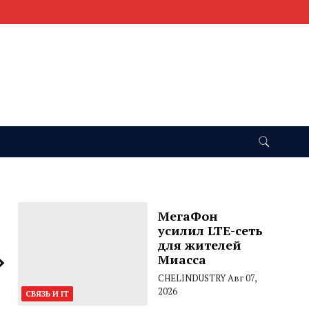
МегаФон
усилил LTE-сеть
для жителей
»
Миасса
CHELINDUSTRY
Авг 07,
2026
СВЯЗЬ И IT