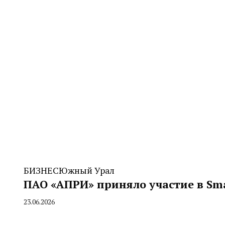
БИЗНЕС
Южный Урал
ПАО «АПРИ» приняло участие в Sma
23.06.2026
By
CHELINDUSTRY