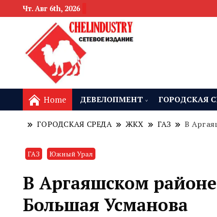
Чт. Авг 6th, 2026
новости девелоп
Челябинск и
Home
ДЕВЕЛОПМЕНТ
ГОРОДСКАЯ С
ГОРОДСКАЯ СРЕДА
ЖКХ
ГАЗ
В Аргая
ГАЗ
Южный Урал
В Аргаяшском район
Большая Усманова