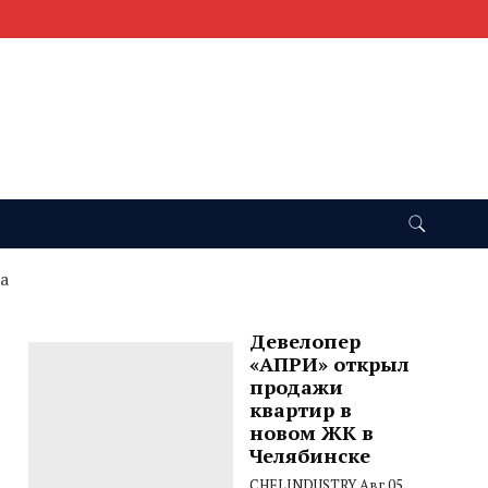
а
Девелопер
«АПРИ» открыл
продажи
ю
квартир в
новом ЖК в
Челябинске
CHELINDUSTRY
Авг 05,