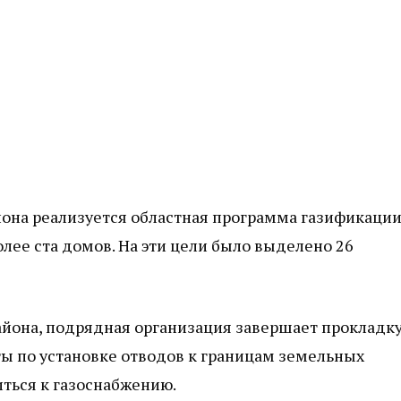
она реализуется областная программа газификации
лее ста домов. На эти цели было выделено 26
айона, подрядная организация завершает прокладк
ты по установке отводов к границам земельных
иться к газоснабжению.