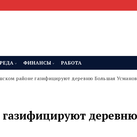
мента, строительства и недвижимости
 Челябинская область
РЕДА
ФИНАНСЫ
РАБОТА
шском районе газифицируют деревню Большая Усманов
е газифицируют деревн