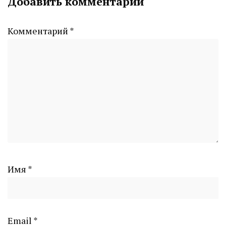
Добавить комментарий
CHELINDUSTRY
Комментарий
*
Имя
*
Email
*