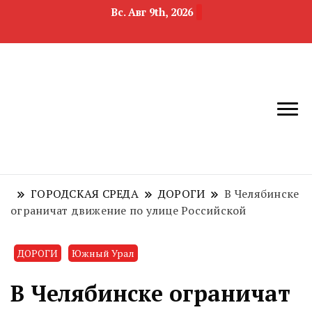
Вс. Авг 9th, 2026
новости
Челябинск и
девелопмента,
Челябинская
строительства и
область
недвижимости
ГОРОДСКАЯ СРЕДА
ДОРОГИ
В Челябинске
ограничат движение по улице Российской
ДОРОГИ
Южный Урал
В Челябинске ограничат