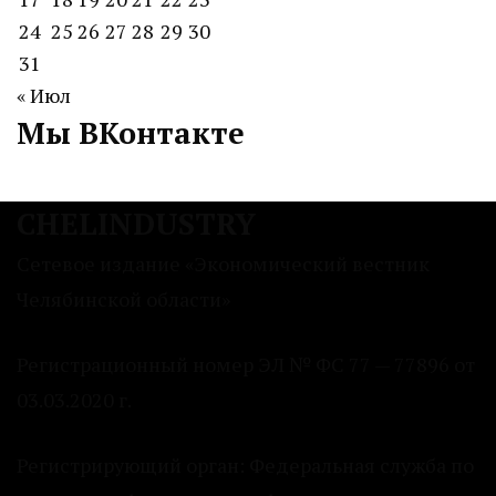
24
25
26
27
28
29
30
31
« Июл
Мы ВКонтакте
CHELINDUSTRY
Сетевое издание «Экономический вестник
Челябинской области»
Регистрационный номер ЭЛ № ФС 77 — 77896 от
03.03.2020 г.
Регистрирующий орган: Федеральная служба по