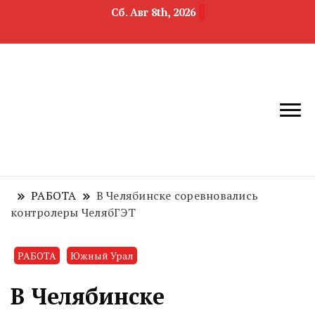
Сб. Авг 8th, 2026
новости
Челябинск и
девелопмента,
Челябинская
строительства и
область
недвижимости
РАБОТА
В Челябинске соревновались
контролеры ЧелябГЭТ
РАБОТА
Южный Урал
В Челябинске