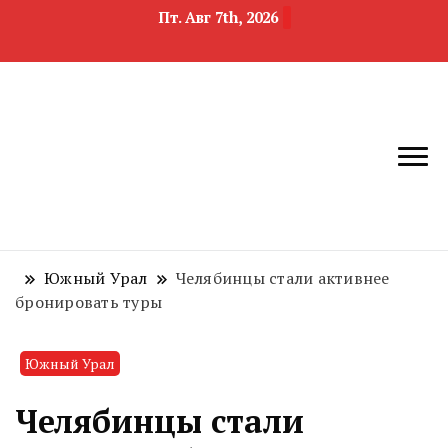
Пт. Авг 7th, 2026
новости
Челябинск и
девелопмента,
Челябинская
строительства и
область
недвижимости
Южный Урал
Челябинцы стали активнее
бронировать туры
Южный Урал
Челябинцы стали