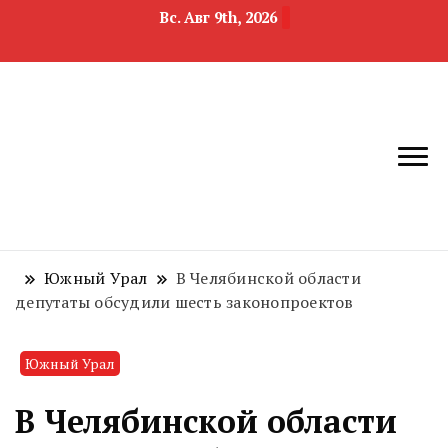
Вс. Авг 9th, 2026
новости
Челябинск и
девелопмента,
Челябинская
строительства и
область
недвижимости
Южный Урал
В Челябинской области
депутаты обсудили шесть законопроектов
Южный Урал
В Челябинской области