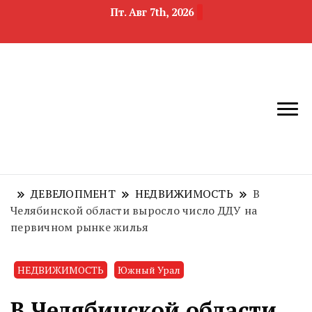
Пт. Авг 7th, 2026
новости
Челябинск и
девелопмента,
Челябинская
строительства и
область
недвижимости
ДЕВЕЛОПМЕНТ
НЕДВИЖИМОСТЬ
В
Челябинской области выросло число ДДУ на
первичном рынке жилья
НЕДВИЖИМОСТЬ
Южный Урал
В Челябинской области