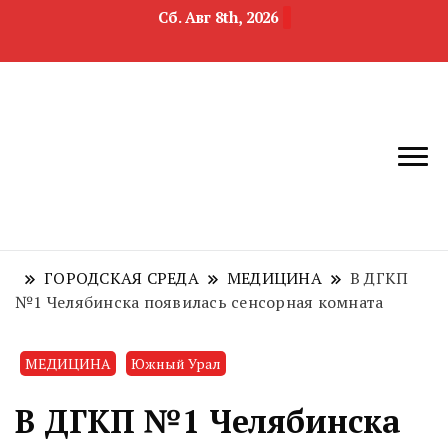
Сб. Авг 8th, 2026
новости
Челябинск и
девелопмента,
Челябинская
строительства и
область
недвижимости
ГОРОДСКАЯ СРЕДА
МЕДИЦИНА
В ДГКП
№1 Челябинска появилась сенсорная комната
МЕДИЦИНА
Южный Урал
В ДГКП №1 Челябинска