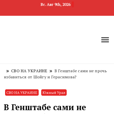
Вс. Авг 9th, 2026
новости
Челябинск и
девелопмента,
Челябинская
строительства и
область
недвижимости
СВО НА УКРАИНЕ
В Генштабе сами не прочь
избавиться от Шойгу и Герасимова?
СВО НА УКРАИНЕ
Южный Урал
В Генштабе сами не