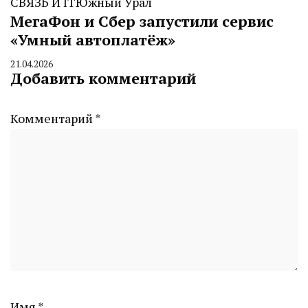
СВЯЗЬ И IT
Южный Урал
МегаФон и Сбер запустили сервис
«Умный автоплатёж»
21.04.2026
By
Добавить комментарий
CHELINDUSTRY
Комментарий
*
Имя
*