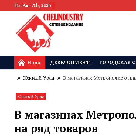
Пт. Авг 7th, 2026
новости девелоп
Челябинск и
Home
ДЕВЕЛОПМЕНТ
ГОРОДСКАЯ С
Южный Урал
В магазинах Метрополис огра
Южный Урал
В магазинах Метропо
на ряд товаров