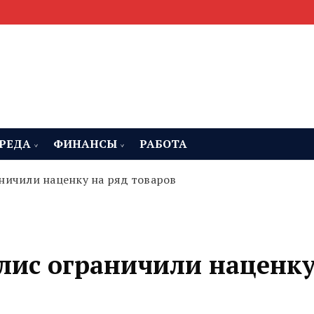
мента, строительства и недвижимости
 Челябинская область
РЕДА
ФИНАНСЫ
РАБОТА
ничили наценку на ряд товаров
лис ограничили наценк