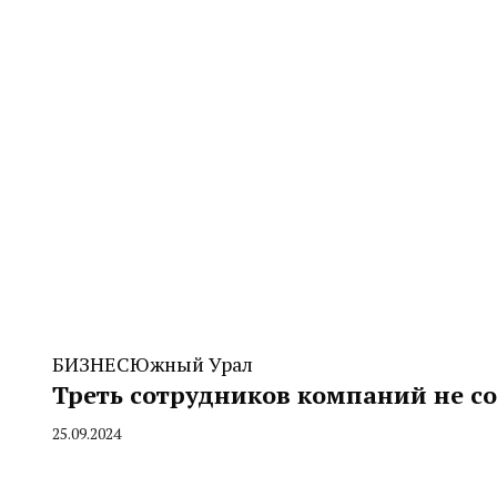
БИЗНЕС
Южный Урал
Треть сотрудников компаний не с
25.09.2024
By
CHELINDUSTRY