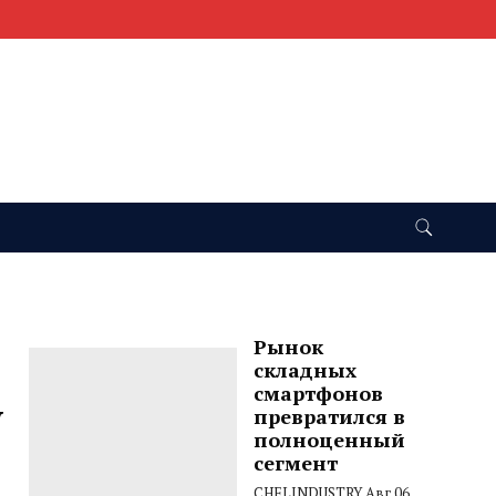
Рынок
складных
смартфонов
у
превратился в
полноценный
сегмент
CHELINDUSTRY
Авг 06,