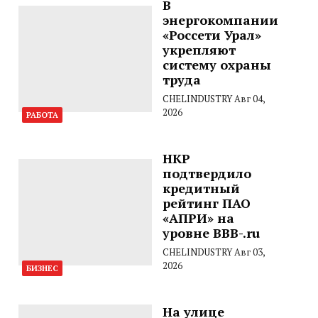
В
энергокомпании
«Россети Урал»
укрепляют
систему охраны
труда
CHELINDUSTRY
Авг 04,
2026
РАБОТА
НКР
подтвердило
кредитный
рейтинг ПАО
«АПРИ» на
уровне BBB-.ru
CHELINDUSTRY
Авг 03,
2026
БИЗНЕС
На улице