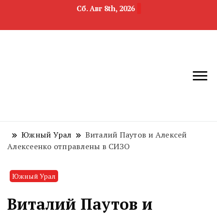
Сб. Авг 8th, 2026
новости
Челябинск и
девелопмента,
Челябинская
строительства и
область
недвижимости
Южный Урал
Виталий Паутов и Алексей
Алексеенко отправлены в СИЗО
Южный Урал
Виталий Паутов и