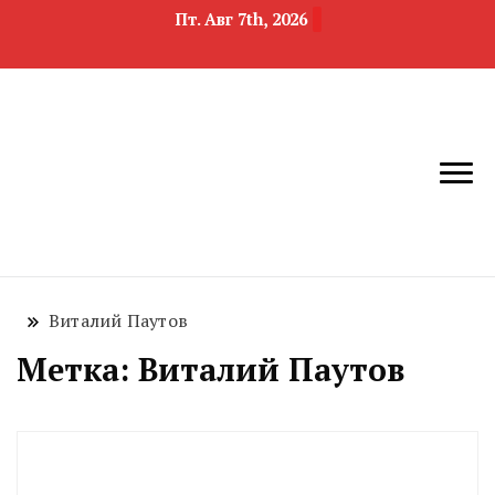
Пт. Авг 7th, 2026
новости
Челябинск и
девелопмента,
Челябинская
строительства и
область
недвижимости
Виталий Паутов
Метка:
Виталий Паутов