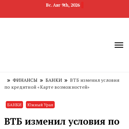
Вс. Авг 9th, 2026
новости
Челябинск и
девелопмента,
Челябинская
строительства и
область
недвижимости
ФИНАНСЫ
БАНКИ
ВТБ изменил условия
по кредитной «Карте возможностей»
БАНКИ
Южный Урал
ВТБ изменил условия по