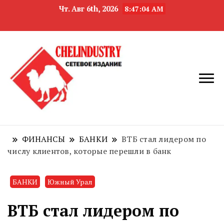
Чт. Авг 6th, 2026
8:47:05 AM
новости
Челябинск и
девелопмента,
Челябинская
строительства и
область
недвижимости
ФИНАНСЫ
БАНКИ
ВТБ стал лидером по
числу клиентов, которые перешли в банк
БАНКИ
Южный Урал
ВТБ стал лидером по