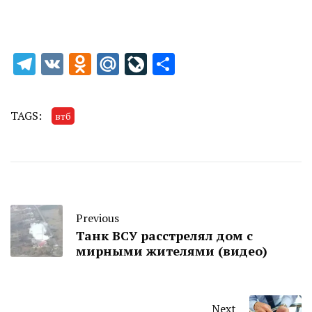
Telegram
VK
Odnoklassniki
Mail.Ru
LiveJournal
Отправить
TAGS:
втб
Previous
Танк ВСУ расстрелял дом с
мирными жителями (видео)
Next