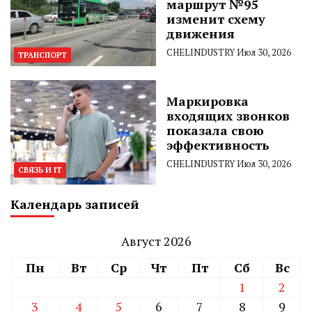
маршрут №95
изменит схему
движения
CHELINDUSTRY
Июл 30, 2026
ТРАНСПОРТ
Маркировка
входящих звонков
показала свою
эффективность
CHELINDUSTRY
Июл 30, 2026
СВЯЗЬ И IT
Календарь записей
Август 2026
Пн
Вт
Ср
Чт
Пт
Сб
Вс
1
2
3
4
5
6
7
8
9