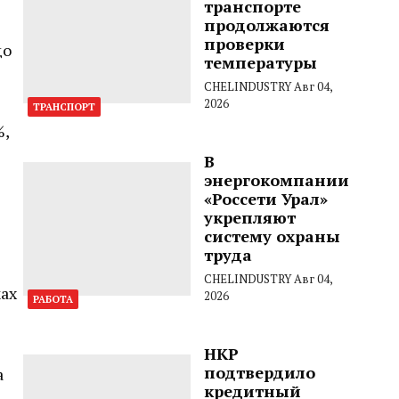
транспорте
продолжаются
проверки
до
температуры
CHELINDUSTRY
Авг 04,
2026
ТРАНСПОРТ
%,
В
энергокомпании
«Россети Урал»
укрепляют
систему охраны
труда
CHELINDUSTRY
Авг 04,
ках
2026
РАБОТА
НКР
подтвердило
а
кредитный