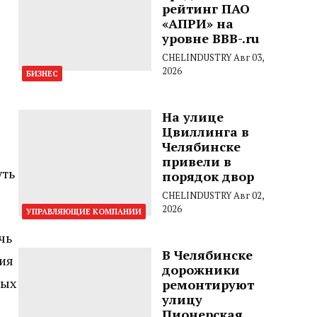
рейтинг ПАО
«АПРИ» на
уровне BBB-.ru
CHELINDUSTRY
Авг 03,
2026
БИЗНЕС
На улице
Цвиллинга в
Челябинске
привели в
уть
порядок двор
CHELINDUSTRY
Авг 02,
2026
УПРАВЛЯЮЩИЕ КОМПАНИИ
чь
В Челябинске
ния
дорожники
ных
ремонтируют
улицу
Пионерская