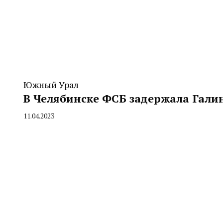
Южный Урал
В Челябинске ФСБ задержала Гали
11.04.2023
By
CHELINDUSTRY