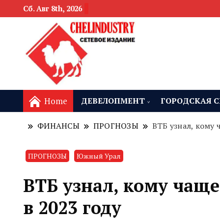
Сб. Авг 8th, 2026
новости девелоп
Челябинск и
Home
ДЕВЕЛОПМЕНТ
ГОРОДСКАЯ С
ФИНАНСЫ
ПРОГНОЗЫ
ВТБ узнал, кому 
ПРОГНОЗЫ
Южный Урал
ВТБ узнал, кому чащ
в 2023 году