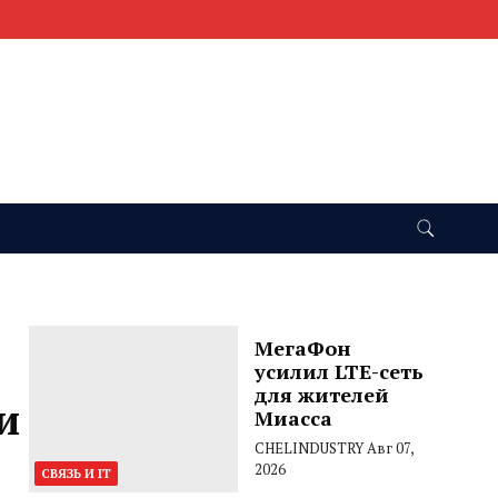
МегаФон
усилил LTE-сеть
для жителей
и
Миасса
CHELINDUSTRY
Авг 07,
2026
СВЯЗЬ И IT