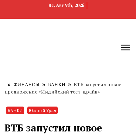
Вс. Авг 9th, 2026
новости
Челябинск и
девелопмента,
Челябинская
строительства и
область
недвижимости
ФИНАНСЫ
БАНКИ
ВТБ запустил новое
предложение «Индийский тест-драйв»
БАНКИ
Южный Урал
ВТБ запустил новое