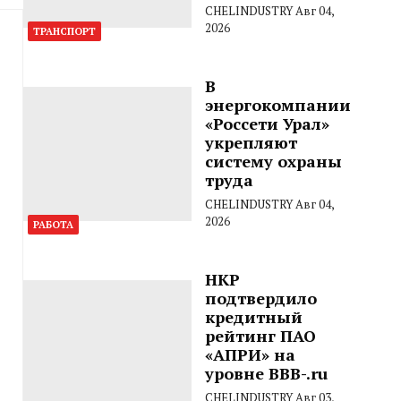
CHELINDUSTRY
Авг 04,
2026
ТРАНСПОРТ
В
энергокомпании
«Россети Урал»
укрепляют
систему охраны
труда
CHELINDUSTRY
Авг 04,
2026
РАБОТА
НКР
подтвердило
кредитный
рейтинг ПАО
«АПРИ» на
уровне BBB-.ru
CHELINDUSTRY
Авг 03,