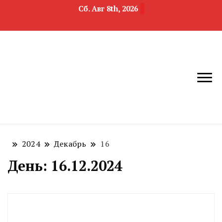
Сб. Авг 8th, 2026
новости
Челябинск и
девелопмента,
Челябинская
строительства и
область
недвижимости
2024
Декабрь
16
День:
16.12.2024