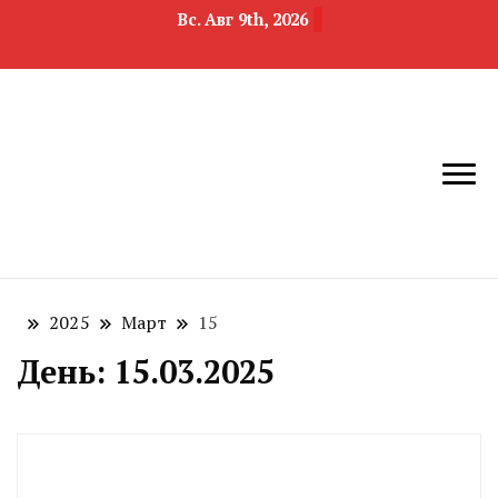
Вс. Авг 9th, 2026
новости
Челябинск и
девелопмента,
Челябинская
строительства и
область
недвижимости
2025
Март
15
День:
15.03.2025