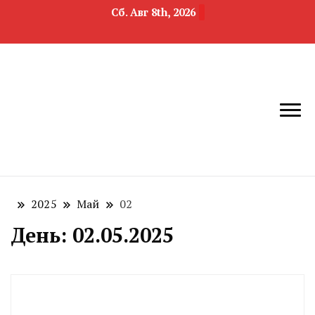
Сб. Авг 8th, 2026
новости
Челябинск и
девелопмента,
Челябинская
строительства и
область
недвижимости
2025
Май
02
День:
02.05.2025